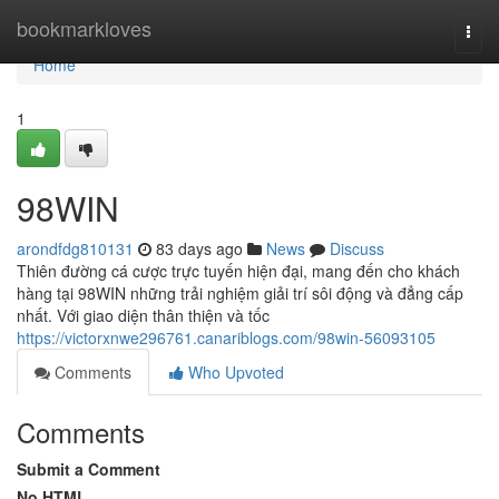
Home
bookmarkloves
Togg
navi
Home
1
98WIN
arondfdg810131
83 days ago
News
Discuss
Thiên đường cá cược trực tuyến hiện đại, mang đến cho khách
hàng tại 98WIN những trải nghiệm giải trí sôi động và đẳng cấp
nhất. Với giao diện thân thiện và tốc
https://victorxnwe296761.canariblogs.com/98win-56093105
Comments
Who Upvoted
Comments
Submit a Comment
No HTML