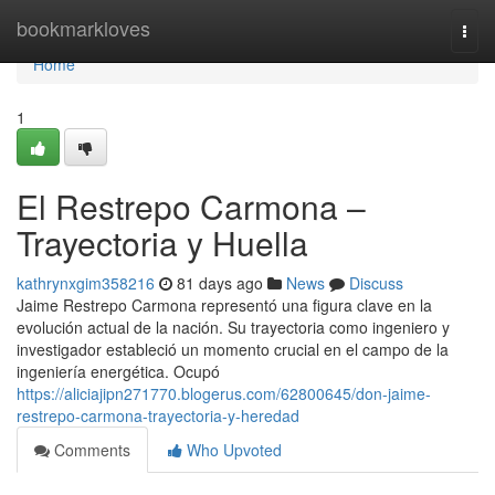
Home
bookmarkloves
Togg
navi
Home
1
El Restrepo Carmona –
Trayectoria y Huella
kathrynxgim358216
81 days ago
News
Discuss
Jaime Restrepo Carmona representó una figura clave en la
evolución actual de la nación. Su trayectoria como ingeniero y
investigador estableció un momento crucial en el campo de la
ingeniería energética. Ocupó
https://aliciajipn271770.blogerus.com/62800645/don-jaime-
restrepo-carmona-trayectoria-y-heredad
Comments
Who Upvoted