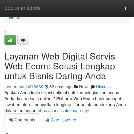
Home
bookmarkloves
Togg
navi
Home
1
Layanan Web Digital Servis
Web Ecom: Solusi Lengkap
untuk Bisnis Daring Anda
tasneemuqin319839
82 days ago
News
Discuss
Apakah Anda ingin solusi optimal untuk meningkatkan usaha
Anda dalam dunia online ? Platform Web Ecom hadir sebagai
jawaban utuh , menyajikan lengkap fitur untuk mendukung Anda
dalam tantangan
https://servissalespage.my/
Comments
Who Upvoted