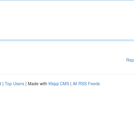
Rep
d
|
Top Users
| Made with
Kliqqi CMS
|
All RSS Feeds