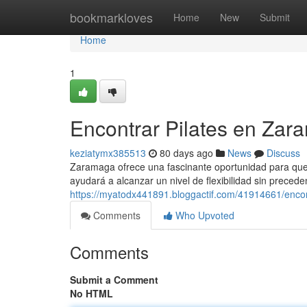
Home
bookmarkloves
Home
New
Submit
Home
1
Encontrar Pilates en Zar
keziatymx385513
80 days ago
News
Discuss
Zaramaga ofrece una fascinante oportunidad para que 
ayudará a alcanzar un nivel de flexibilidad sin precede
https://myatodx441891.bloggactif.com/41914661/encon
Comments
Who Upvoted
Comments
Submit a Comment
No HTML