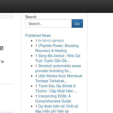
Search
Go
Published News
1
המוזיקה היהודית
te
1
{Peptide Power: Boosting
Recovery & Healing
1
Sòng Bài 24club : Nhà Cái
Trực Tuyến Dẫn Đầ...
 te
1
Sinotech automobile areas
provider branding for...
1
Ulah Modus Kurir Membuat
Tertawa Terbahak...
1
Tranh Đấu Gà SV388 ở
Thomo : Cập Nhật Hiện ...
1
Interpreting EE88: A
Comprehensive Guide
1
Dự đoán biên số Chốt số
đẹp miễn phí hiện tại