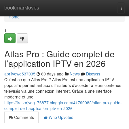
Home
bookmarkloves
Togg
navi
Home
1
Atlas Pro : Guide complet de
l’application IPTV en 2026
aprilvowd537035
80 days ago
News
Discuss
Qu’est-ce que Atlas Pro ? Atlas Pro est une application IPTV
populaire permettant aux utilisateurs d’accéder à leurs contenus
télévisés via une connexion Internet. Grâce à une interface
moderne et une
https://fraserjvqg176877.bloggip.com/41799082/atlas-pro-guide-
complet-de-l-application-iptv-en-2026
Comments
Who Upvoted