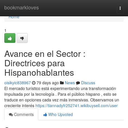
Home
bookmarkloves
Togg
navi
Home
1
Avance en el Sector :
Directrices para
Hispanohablantes
oisikyic838967
79 days ago
News
Discuss
El mercado turístico está experimentando una transformación
impulsada por la tecnología . Para el público hispano , esto se
traduce en opciones cada vez más inmersivas. Observamos un
creciente interés
https://tiannadyfr252741.wikibuysell.com/user
Comments
Who Upvoted