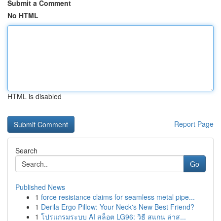
Submit a Comment
No HTML
HTML is disabled
Report Page
Search
Go
Published News
1
force resistance claims for seamless metal pipe...
1
Derila Ergo Pillow: Your Neck's New Best Friend?
1
โปรแกรมระบบ AI สล็อต LG96: วิธี สแกน ล่าส...