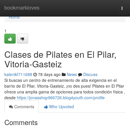
Home
bookmarkloves
Togg
navi
Home
1
Clases de Pilates en El Pilar,
Vitoria-Gasteiz
kalenikf711688
78 days ago
News
Discuss
Si buscas un centro de entrenamiento de alta exigencia en el
barrio de El Pilar, Vitoria-Gasteiz, ¡no des pues! Pilates en El Pilar
ofrece una amplia gama de opciones para todos condición física ,
desde
https://jonasshqy966726.blog4youth.com/profile
Comments
Who Upvoted
Comments