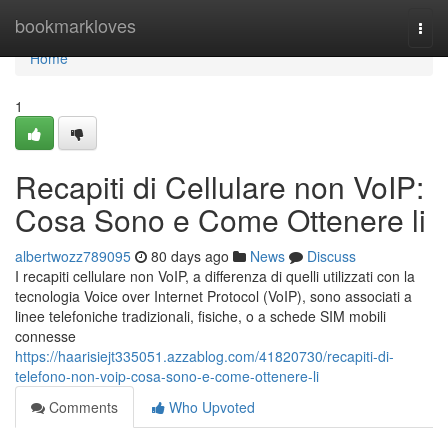
Home
bookmarkloves
Togg
navi
Home
1
Recapiti di Cellulare non VoIP:
Cosa Sono e Come Ottenere li
albertwozz789095
80 days ago
News
Discuss
I recapiti cellulare non VoIP, a differenza di quelli utilizzati con la
tecnologia Voice over Internet Protocol (VoIP), sono associati a
linee telefoniche tradizionali, fisiche, o a schede SIM mobili
connesse
https://haarisiejt335051.azzablog.com/41820730/recapiti-di-
telefono-non-voip-cosa-sono-e-come-ottenere-li
Comments
Who Upvoted