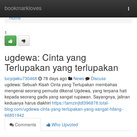
Home
bookmarkloves
Togg
navi
Home
1
ugdewa: Cinta yang
Terlupakan yang terlupakan
lucyqwku730468
78 days ago
News
Discuss
ugdewa: Sebuah Kisah Cinta yang Terlupakan membahas
mengenai seorang pemuda dikenal Ugdewa, yang terpana hati
kepada seorang gadis yang sangat rupawan. Sayangnya, jalinan
keduanya harus diakhiri
https://tamzinjtdl396878.total-
blog.com/ugdewa-cinta-yang-terlupakan-yang-sangat-hilang-
66851942
Comments
Who Upvoted