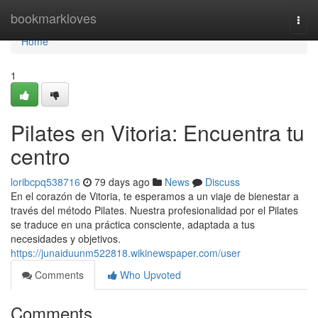
Home
bookmarkloves
Togg
navi
Home
1
Pilates en Vitoria: Encuentra tu
centro
loribcpq538716
79 days ago
News
Discuss
En el corazón de Vitoria, te esperamos a un viaje de bienestar a
través del método Pilates. Nuestra profesionalidad por el Pilates
se traduce en una práctica consciente, adaptada a tus
necesidades y objetivos.
https://junaiduunm522818.wikinewspaper.com/user
Comments
Who Upvoted
Comments