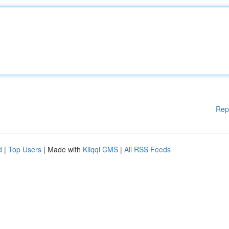
Rep
d
|
Top Users
| Made with
Kliqqi CMS
|
All RSS Feeds