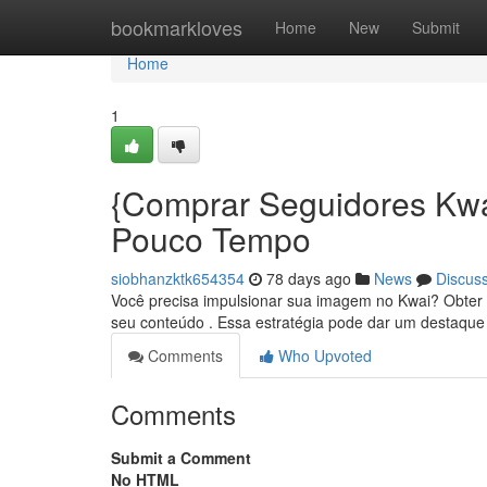
Home
bookmarkloves
Home
New
Submit
Home
1
{Comprar Seguidores Kwa
Pouco Tempo
siobhanzktk654354
78 days ago
News
Discus
Você precisa impulsionar sua imagem no Kwai? Obter se
seu conteúdo . Essa estratégia pode dar um destaqu
Comments
Who Upvoted
Comments
Submit a Comment
No HTML