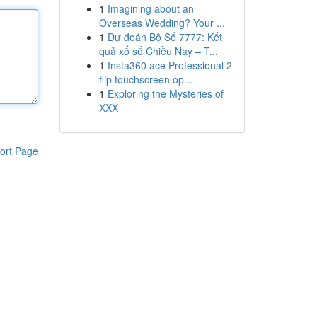
1
Imagining about an
Overseas Wedding? Your ...
1
Dự đoán Bộ Số 7777: Kết
quả xổ số Chiều Nay – T...
1
Insta360 ace Professional 2
flip touchscreen op...
1
Exploring the Mysteries of
XXX
ort Page