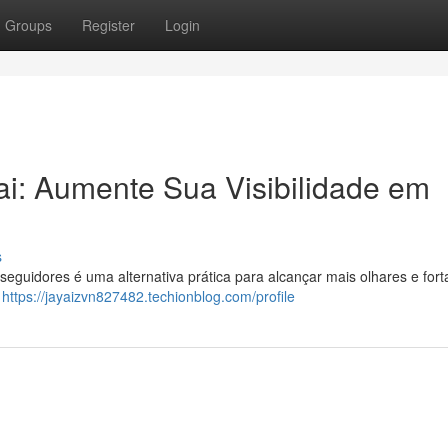
Groups
Register
Login
i: Aumente Sua Visibilidade em
s
guidores é uma alternativa prática para alcançar mais olhares e fort
e
https://jayaizvn827482.techionblog.com/profile