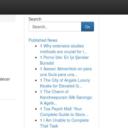
Search
Go
Published News
1
Why extensive studies
methods are crucial for l...
1
Porno İzle: En İyi Şanslar
Burada!
1
Asesor Alimenticio en para
una Guía para una...
alecer
1
The City of Angels Luxury
Kiosks for Elevated G...
1
The Charm of
Kancheepuram Silk Sarongs:
A Agele...
1
Toa Payoh Mall: Your
Complete Guide to Store...
1
I Am Unable to Complete
That Task