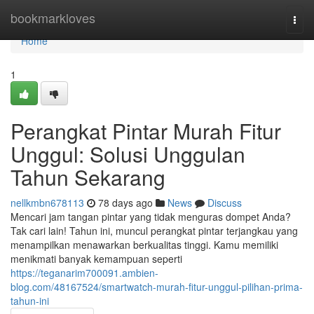
Home
bookmarkloves
Togg
navi
Home
1
Perangkat Pintar Murah Fitur
Unggul: Solusi Unggulan
Tahun Sekarang
nellkmbn678113
78 days ago
News
Discuss
Mencari jam tangan pintar yang tidak menguras dompet Anda?
Tak cari lain! Tahun ini, muncul perangkat pintar terjangkau yang
menampilkan menawarkan berkualitas tinggi. Kamu memiliki
menikmati banyak kemampuan seperti
https://teganarim700091.ambien-
blog.com/48167524/smartwatch-murah-fitur-unggul-pilihan-prima-
tahun-ini