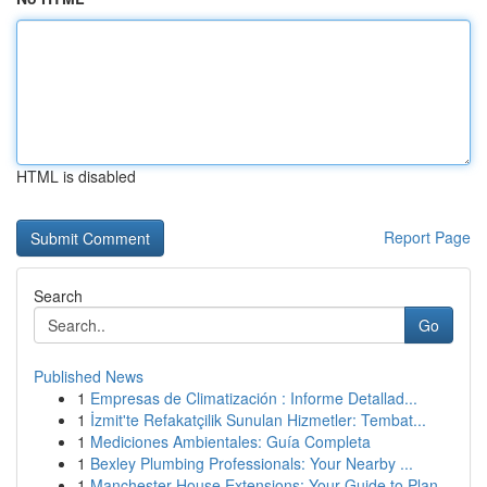
HTML is disabled
Report Page
Search
Go
Published News
1
Empresas de Climatización : Informe Detallad...
1
İzmit'te Refakatçilik Sunulan Hizmetler: Tembat...
1
Mediciones Ambientales: Guía Completa
1
Bexley Plumbing Professionals: Your Nearby ...
1
Manchester House Extensions: Your Guide to Plan...