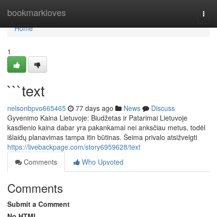
Home
bookmarkloves
Togg
navi
Home
1
```text
nelsonbpvo665465
77 days ago
News
Discuss
Gyvenimo Kaina Lietuvoje: Biudžetas ir Patarimai Lietuvoje
kasdienio kaina dabar yra pakankamai nei anksčiau metus, todėl
išlaidų planavimas tampa itin būtinas. Šeima privalo atsižvelgti
https://livebackpage.com/story6959628/text
Comments
Who Upvoted
Comments
Submit a Comment
No HTML