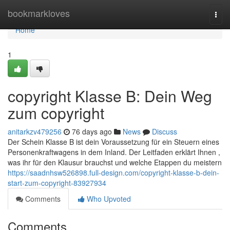
Home
bookmarkloves
Togg
navi
Home
1
copyright Klasse B: Dein Weg
zum copyright
anitarkzv479256
76 days ago
News
Discuss
Der Schein Klasse B ist dein Voraussetzung für ein Steuern eines
Personenkraftwagens in dem Inland. Der Leitfaden erklärt Ihnen ,
was ihr für den Klausur brauchst und welche Etappen du meistern
https://saadnhsw526898.full-design.com/copyright-klasse-b-dein-
start-zum-copyright-83927934
Comments
Who Upvoted
Comments