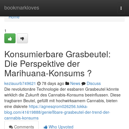
Home
bookmarkloves
Togg
navi
Home
1
Konsumierbare Grasbeutel:
Die Perspektive der
Marihuana-Konsums ?
keziauurb749621
78 days ago
News
Discuss
Die revolutionäre Technologie der essbaren Grasbeutel könnte
wirklich die Zukunft des Cannabis-Konsums beeinflussen. Diese
tragbaren Beutel, gefüllt mit hochwirksamem Cannabis, bieten
eine diskrete
https://agnesqrom026256.tokka-
blog.com/41619888/genießbare-grasbeutel-der-trend-der-
cannabis-konsums
Comments
Who Upvoted