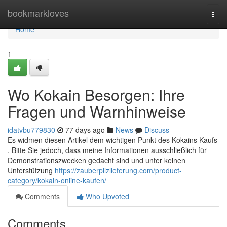
Home
bookmarkloves
Togg
navi
Home
1
Wo Kokain Besorgen: Ihre
Fragen und Warnhinweise
idatvbu779830
77 days ago
News
Discuss
Es widmen diesen Artikel dem wichtigen Punkt des Kokains Kaufs
. Bitte Sie jedoch, dass meine Informationen ausschließlich für
Demonstrationszwecken gedacht sind und unter keinen
Unterstützung
https://zauberpilzlieferung.com/product-
category/kokain-online-kaufen/
Comments
Who Upvoted
Comments