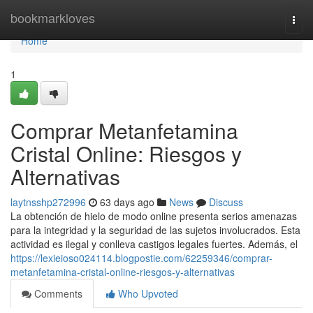
Home
bookmarkloves
Togg
navi
Home
1
Comprar Metanfetamina
Cristal Online: Riesgos y
Alternativas
laytnsshp272996
63 days ago
News
Discuss
La obtención de hielo de modo online presenta serios amenazas
para la integridad y la seguridad de las sujetos involucrados. Esta
actividad es ilegal y conlleva castigos legales fuertes. Además, el
https://lexieioso024114.blogpostie.com/62259346/comprar-
metanfetamina-cristal-online-riesgos-y-alternativas
Comments
Who Upvoted