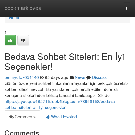
Home
bookmarkloves
Togg
navi
Home
1
Bedava Sohbet Siteleri: En İyi
Seçenekler!
pennydfbx054140
65 days ago
News
Discuss
Günümüzde yeni sohbet imkanları arayanlar için pek çok ücretsiz
sohbet sitesi mevcut. Bu yazıda en çok tercih edilen ücretsiz
konuşma sitelerinden birkaç tanesini tanıtacağız. Siz de
https://jayaeqew162715.look4blog.com/78956158/bedava-
sohbet-siteleri-en-İyi-seçenekler
Comments
Who Upvoted
Comments