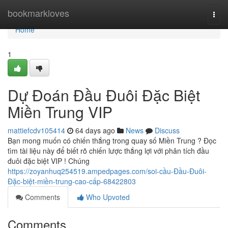
Home
bookmarkloves
Togg
navi
Home
1
Dự Đoán Đầu Đuôi Đặc Biệt
Miền Trung VIP
mattiefcdv105414
64 days ago
News
Discuss
Bạn mong muốn có chiến thắng trong quay số Miền Trung ? Đọc
tìm tài liệu này để biết rõ chiến lược thắng lợi với phân tích đầu
đuôi đặc biệt VIP ! Chúng
https://zoyanhuq254519.ampedpages.com/soi-cầu-Đầu-Đuôi-
Đặc-biệt-miền-trung-cao-cấp-68422803
Comments
Who Upvoted
Comments