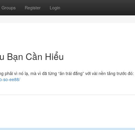
Groups
Register
Login
ều Bạn Cần Hiểu
phải vì nó lạ, mà vì đã từng “ăn trái đắng” với vài nền tảng trước đó
xo-so-ee88/