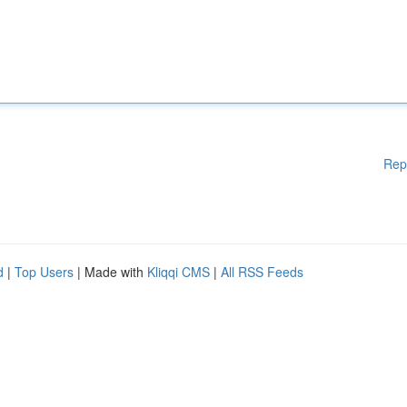
Rep
d
|
Top Users
| Made with
Kliqqi CMS
|
All RSS Feeds