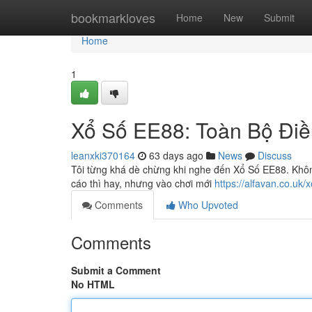
Home
bookmarkloves
Home
New
Submit
Home
1
Xổ Số EE88: Toàn Bộ Đi
leanxki370164
63 days ago
News
Discuss
Tôi từng khá dè chừng khi nghe đến Xổ Số EE88. Không 
cáo thì hay, nhưng vào chơi mới
https://alfavan.co.uk/
Comments
Who Upvoted
Comments
Submit a Comment
No HTML