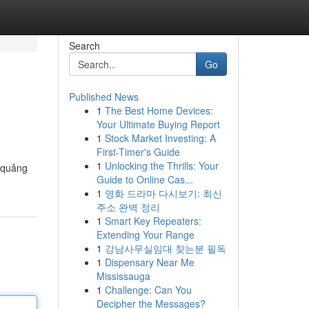
Search
Go
Published News
1
The Best Home Devices:
Your Ultimate Buying Report
1
Stock Market Investing: A
First-Timer's Guide
1
Unlocking the Thrills: Your
: quảng
Guide to Online Cas...
1
영화 드라마 다시보기: 최신
주소 완벽 정리
1
Smart Key Repeaters:
Extending Your Range
1
강남사무실임대 찾는분 필독
1
Dispensary Near Me
Mississauga
1
Challenge: Can You
Decipher the Messages?