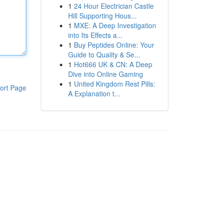
1
24 Hour Electrician Castle
Hill Supporting Hous...
1
MXE: A Deep Investigation
into Its Effects a...
1
Buy Peptides Online: Your
Guide to Quality & Se...
1
Hot666 UK & CN: A Deep
Dive into Online Gaming
1
United Kingdom Rest Pills:
ort Page
A Explanation t...