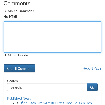
Comments
Submit a Comment
No HTML
HTML is disabled
Report Page
Search
Go
Published News
1
Rồng Bạch Kim 247: Bí Quyết Chọn Lô Xiên Đẹp ...