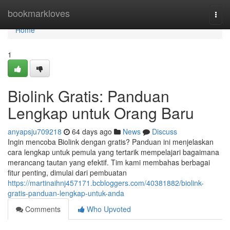
Home
bookmarkloves
Togg
navi
Home
1
Biolink Gratis: Panduan
Lengkap untuk Orang Baru
anyapsju709218
64 days ago
News
Discuss
Ingin mencoba Biolink dengan gratis? Panduan ini menjelaskan
cara lengkap untuk pemula yang tertarik mempelajari bagaimana
merancang tautan yang efektif. Tim kami membahas berbagai
fitur penting, dimulai dari pembuatan
https://martinaihnj457171.bcbloggers.com/40381882/biolink-
gratis-panduan-lengkap-untuk-anda
Comments
Who Upvoted