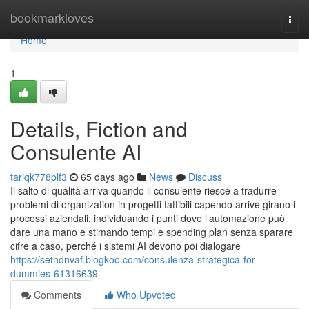
Home
bookmarkloves
Togg
navi
Home
1
Details, Fiction and
Consulente AI
tariqk778plf3
65 days ago
News
Discuss
Il salto di qualità arriva quando il consulente riesce a tradurre
problemi di organization in progetti fattibili capendo arrive girano i
processi aziendali, individuando i punti dove l’automazione può
dare una mano e stimando tempi e spending plan senza sparare
cifre a caso, perché i sistemi AI devono poi dialogare
https://sethdnvaf.blogkoo.com/consulenza-strategica-for-
dummies-61316639
Comments
Who Upvoted