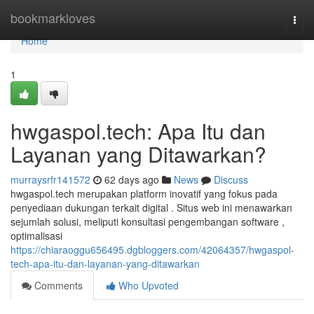
Home
bookmarkloves
Togg
navi
Home
1
hwgaspol.tech: Apa Itu dan
Layanan yang Ditawarkan?
murraysrfr141572
62 days ago
News
Discuss
hwgaspol.tech merupakan platform inovatif yang fokus pada
penyediaan dukungan terkait digital . Situs web ini menawarkan
sejumlah solusi, meliputi konsultasi pengembangan software ,
optimalisasi
https://chiaraoggu656495.dgbloggers.com/42064357/hwgaspol-
tech-apa-itu-dan-layanan-yang-ditawarkan
Comments
Who Upvoted