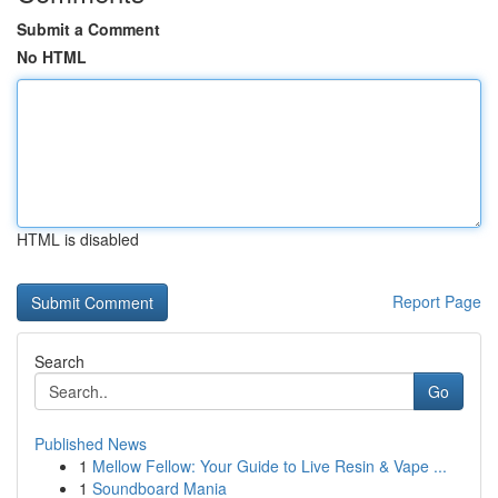
Submit a Comment
No HTML
HTML is disabled
Report Page
Search
Go
Published News
1
Mellow Fellow: Your Guide to Live Resin & Vape ...
1
Soundboard Mania