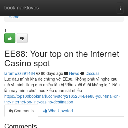
Home
bookmarkloves
Togg
navi
Home
1
EE88: Your top on the internet
Casino spot
laramwzz391464
60 days ago
News
Discuss
Lúc đầu mình khá dè chừng với EE88. Không phải vì nghe xấu,
mà vì mình từng quá nhiều lần bị “đầu xuôi đuôi không lọt”. Nên
lần này mình chơi theo kiểu quan sát nhiều
https://top100bookmark.com/story21652844/ee88-your-final-on-
the-internet-on-line-casino-destination
Comments
Who Upvoted
Comments