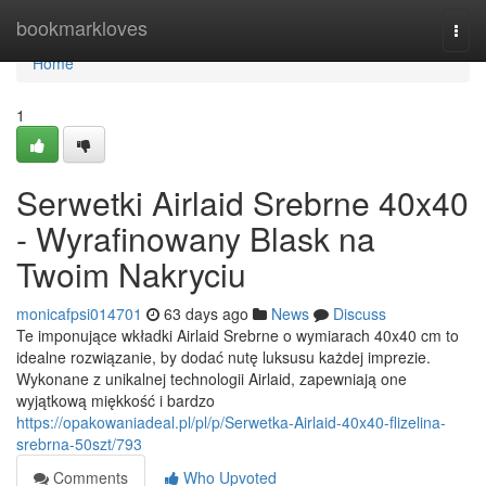
Home
bookmarkloves
Togg
navi
Home
1
Serwetki Airlaid Srebrne 40x40
- Wyrafinowany Blask na
Twoim Nakryciu
monicafpsi014701
63 days ago
News
Discuss
Te imponujące wkładki Airlaid Srebrne o wymiarach 40x40 cm to
idealne rozwiązanie, by dodać nutę luksusu każdej imprezie.
Wykonane z unikalnej technologii Airlaid, zapewniają one
wyjątkową miękkość i bardzo
https://opakowaniadeal.pl/pl/p/Serwetka-Airlaid-40x40-flizelina-
srebrna-50szt/793
Comments
Who Upvoted