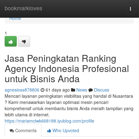
Home
bookmarkloves
Togg
navi
Home
1
Jasa Peningkatan Ranking
Agency Indonesia Profesional
untuk Bisnis Anda
agnesioss878806
61 days ago
News
Discuss
Mencari layanan peningkatan visibilitas yang handal di Nusantara
? Kami menawarkan layanan optimasi mesin pencari
komprehensif untuk membantu bisnis Anda meraih tampilan yang
lebih utama di internet.
https://mariamclwk668188.iyublog.com/profile
Comments
Who Upvoted