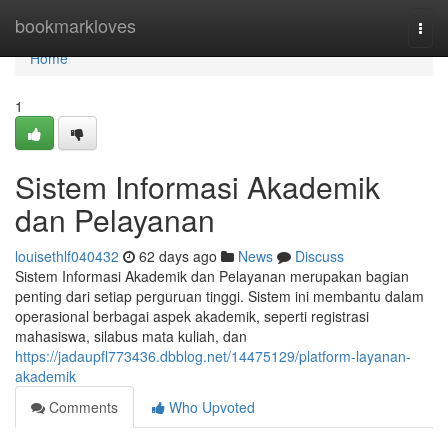
Home
bookmarkloves
Togg
navi
Home
1
Sistem Informasi Akademik
dan Pelayanan
louisethlf040432
62 days ago
News
Discuss
Sistem Informasi Akademik dan Pelayanan merupakan bagian
penting dari setiap perguruan tinggi. Sistem ini membantu dalam
operasional berbagai aspek akademik, seperti registrasi
mahasiswa, silabus mata kuliah, dan
https://jadaupfl773436.dbblog.net/14475129/platform-layanan-
akademik
Comments
Who Upvoted