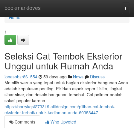
Home
bookmarkloves
Togg
navi
Home
1
Seleksi Cat Tembok Eksterior
Unggul untuk Rumah Anda
jonaspbzr861554
59 days ago
News
Discuss
Memilih warna yang tepat untuk bagian eksterior bangunan Anda
adalah keputusan penting. Pikirkan aspek seperti iklim, tingkat
sinar sinar, dan desain bangunan tersebut. Cat polimer adalah
solusi populer karena
https://barrykqsf273319.alltdesign.com/pilihan-cat-tembok-
eksterior-terbaik-untuk-kediaman-anda-60353447
Comments
Who Upvoted