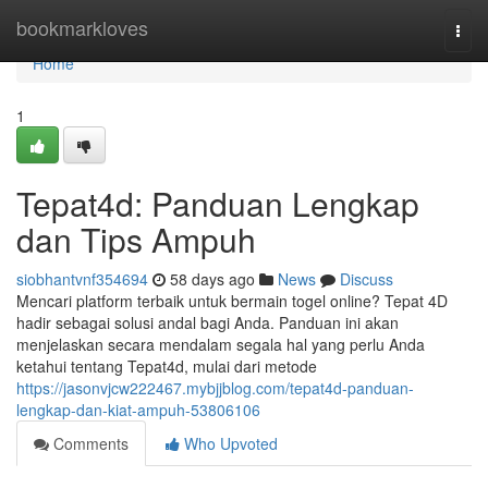
Home
bookmarkloves
Togg
navi
Home
1
Tepat4d: Panduan Lengkap
dan Tips Ampuh
siobhantvnf354694
58 days ago
News
Discuss
Mencari platform terbaik untuk bermain togel online? Tepat 4D
hadir sebagai solusi andal bagi Anda. Panduan ini akan
menjelaskan secara mendalam segala hal yang perlu Anda
ketahui tentang Tepat4d, mulai dari metode
https://jasonvjcw222467.mybjjblog.com/tepat4d-panduan-
lengkap-dan-kiat-ampuh-53806106
Comments
Who Upvoted