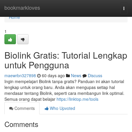
Home
bookmarkloves
Togg
navi
Home
1
Biolink Gratis: Tutorial Lengkap
untuk Pengguna
maewrbn327898
60 days ago
News
Discuss
Ingin mempelajari Biolink tanpa gratis? Panduan ini akan tutorial
lengkap untuk orang baru. Anda akan mengupas setiap hal
mendasar tentang Biolink, seperti cara membangun link optimal.
Semua orang dapat belajar
https://linktop.me/tools
Comments
Who Upvoted
Comments