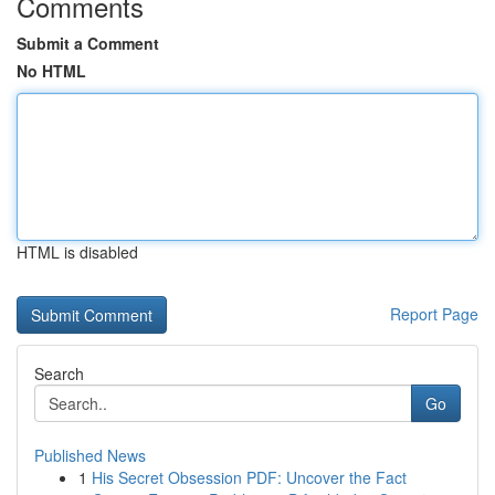
Comments
Submit a Comment
No HTML
HTML is disabled
Report Page
Search
Go
Published News
1
His Secret Obsession PDF: Uncover the Fact