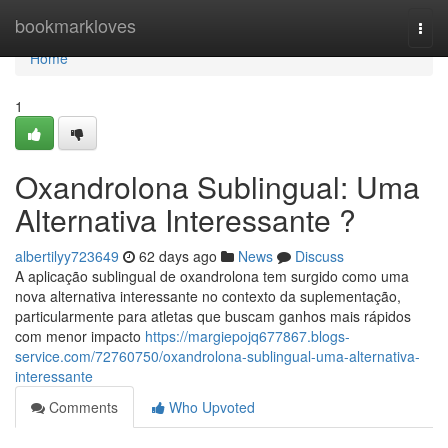
Home
bookmarkloves
Togg
navi
Home
1
Oxandrolona Sublingual: Uma
Alternativa Interessante ?
albertilyy723649
62 days ago
News
Discuss
A aplicação sublingual de oxandrolona tem surgido como uma
nova alternativa interessante no contexto da suplementação,
particularmente para atletas que buscam ganhos mais rápidos
com menor impacto
https://margiepojq677867.blogs-
service.com/72760750/oxandrolona-sublingual-uma-alternativa-
interessante
Comments
Who Upvoted