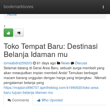
Home
bookmarkloves
Togg
navi
Home
1
Toko Tempat Baru: Destinasi
Belanja Idaman mu
tomasbdrs259203
61 days ago
News
Discuss
Selamat datang di Gerai Area Baru, sebuah surga membeli yang
akan mewujudkan impian membeli Anda! Temukan berbagai
macam barang unggulan dengan harga yang terjangkau . Nikmati
pengalaman belanja yang
https://majaizrz896707.spintheblog.com/41990920/toko-area-
baru-tujuan-belanja-idaman-mu
Comments
Who Upvoted