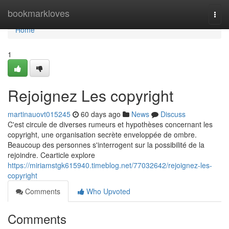
Home
bookmarkloves
Togg
navi
Home
1
Rejoignez Les copyright
martinauovt015245
60 days ago
News
Discuss
C'est circule de diverses rumeurs et hypothèses concernant les
copyright, une organisation secrète enveloppée de ombre.
Beaucoup des personnes s'interrogent sur la possibilité de la
rejoindre. Cearticle explore
https://miriamstgk615940.timeblog.net/77032642/rejoignez-les-
copyright
Comments
Who Upvoted
Comments