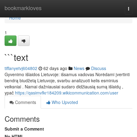
Home
bookmarkloves
Togg
navi
Home
1
```text
tiffanyetvj604802
62 days ago
News
Discuss
Gyvenimo išlaidos Lietuvoje: išsamus vadovas Norėdami įvertinti
bendrą biudžetą Lietuvoje, svarbu analizuoti kelis esminius
veiksniai . Namai dažniausiai sudaro didžiausią sumą išlaidų ,
ypač
https://qasimvfkr184209.wikicommunication.com/user
Comments
Who Upvoted
Comments
Submit a Comment
No HTML