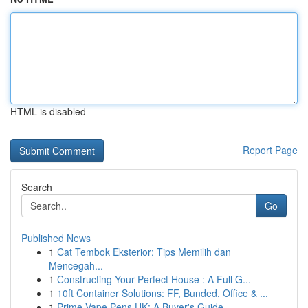
HTML is disabled
Report Page
Search
Go
Published News
1
Cat Tembok Eksterior: Tips Memilih dan
Mencegah...
1
Constructing Your Perfect House : A Full G...
1
10ft Container Solutions: FF, Bunded, Office & ...
1
Prime Vape Pens UK: A Buyer's Guide