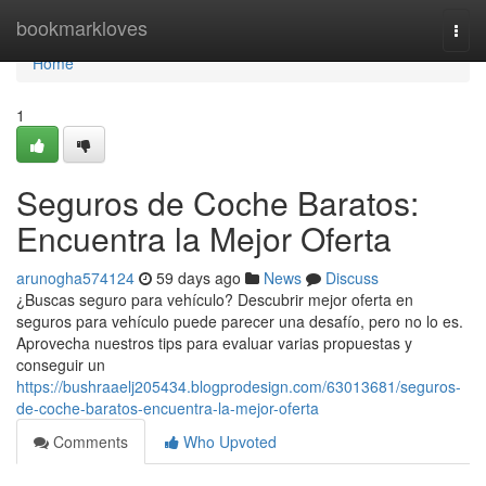
Home
bookmarkloves
Togg
navi
Home
1
Seguros de Coche Baratos:
Encuentra la Mejor Oferta
arunogha574124
59 days ago
News
Discuss
¿Buscas seguro para vehículo? Descubrir mejor oferta en
seguros para vehículo puede parecer una desafío, pero no lo es.
Aprovecha nuestros tips para evaluar varias propuestas y
conseguir un
https://bushraaelj205434.blogprodesign.com/63013681/seguros-
de-coche-baratos-encuentra-la-mejor-oferta
Comments
Who Upvoted