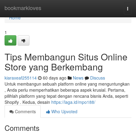
Home
bookmarkloves
Togg
navi
Home
1
Tips Membangun Situs Online
Store yang Berkembang
kiaraxeaf255114
60 days ago
News
Discuss
Untuk membangun sebuah platform online yang menguntungkan
, Anda perlu memperhatikan beberapa aspek krusial. Pertama,
pilihlah platform yang tepat dengan rencana bisnis Anda, seperti
Shopify . Kedua, desain
https://laga.id/mpo188/
Comments
Who Upvoted
Comments