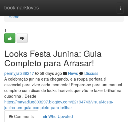
Home
bookmarkloves
Togg
navi
Home
1
Looks Festa Junina: Guia
Completo para Arrasar!
pennyjiai289247
58 days ago
News
Discuss
A celebração junina está chegando, e a roupa perfeita é
essencial para viver cada momento! Prepare-se para um manual
completo com dicas de looks incríveis que vão te fazer brilhar na
quadrilha . Desde
https://mayadiuq803297.blogtov.com/22194743/visual-festa-
junina-um-guia-completo-para-brilhar
Comments
Who Upvoted