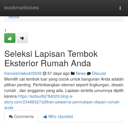
Home
bookmarkloves
Togg
navi
Home
1
Seleksi Lapisan Tembok
Eksterior Rumah Anda
francesmwkx405556
57 days ago
News
Discuss
Memilih cat tembok luar yang cocok untuk bangunan Anda adalah
pilihan penting. Pertimbangkan elemen seperti lingkungan, desain
rumah , dan anggaran yang ada. Lapisan sintetis umumnya dipilih
karena
https://safaudlq784029.blog-a-
story.com/23488327/pilihan-pewarna-permukaan-depan-rumah-
anda
Comments
Who Upvoted