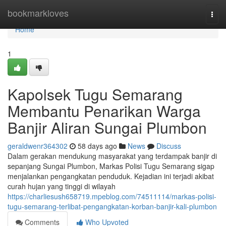
Home
bookmarkloves
Togg
navi
Home
1
Kapolsek Tugu Semarang
Membantu Penarikan Warga
Banjir Aliran Sungai Plumbon
geraldwenr364302
58 days ago
News
Discuss
Dalam gerakan mendukung masyarakat yang terdampak banjir di
sepanjang Sungai Plumbon, Markas Polisi Tugu Semarang sigap
menjalankan pengangkatan penduduk. Kejadian ini terjadi akibat
curah hujan yang tinggi di wilayah
https://charliesush658719.mpeblog.com/74511114/markas-polisi-
tugu-semarang-terlibat-pengangkatan-korban-banjir-kali-plumbon
Comments
Who Upvoted