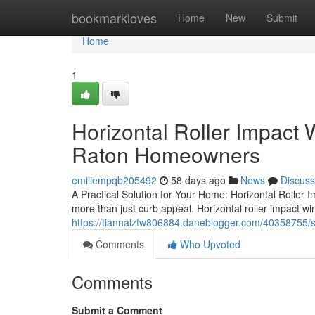
Home
bookmarkloves
Home
New
Submit
Home
1
Horizontal Roller Impact
Raton Homeowners
emiliempqb205492
58 days ago
News
Discuss
A Practical Solution for Your Home: Horizontal Roller
more than just curb appeal. Horizontal roller impact wi
https://tiannalzfw806884.daneblogger.com/40358755/
Comments
Who Upvoted
Comments
Submit a Comment