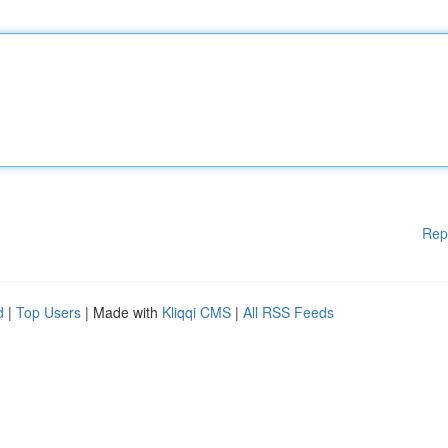
Rep
d
|
Top Users
| Made with
Kliqqi CMS
|
All RSS Feeds