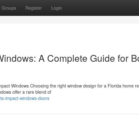
Groups
Register
Login
 Windows: A Complete Guide for 
 Impact Windows Choosing the right window design for a Florida home r
ndows offer a rare blend of
sts-impact-windows-doors