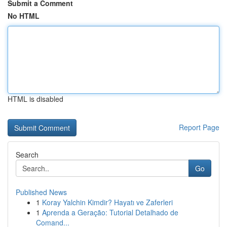
Submit a Comment
No HTML
HTML is disabled
Report Page
Search
Go
Published News
1
Koray Yalchin Kimdir? Hayatı ve Zaferleri
1
Aprenda a Geração: Tutorial Detalhado de
Comand...