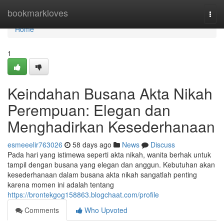
Home
bookmarkloves
Togg
navi
Home
1
Keindahan Busana Akta Nikah
Perempuan: Elegan dan
Menghadirkan Kesederhanaan
esmeeelir763026
58 days ago
News
Discuss
Pada hari yang istimewa seperti akta nikah, wanita berhak untuk
tampil dengan busana yang elegan dan anggun. Kebutuhan akan
kesederhanaan dalam busana akta nikah sangatlah penting
karena momen ini adalah tentang
https://brontekgog158863.blogchaat.com/profile
Comments
Who Upvoted