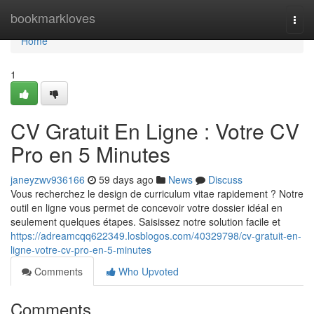
Home
bookmarkloves
Togg
navi
Home
1
CV Gratuit En Ligne : Votre CV
Pro en 5 Minutes
janeyzwv936166
59 days ago
News
Discuss
Vous recherchez le design de curriculum vitae rapidement ? Notre
outil en ligne vous permet de concevoir votre dossier idéal en
seulement quelques étapes. Saisissez notre solution facile et
https://adreamcqq622349.losblogos.com/40329798/cv-gratuit-en-
ligne-votre-cv-pro-en-5-minutes
Comments
Who Upvoted
Comments