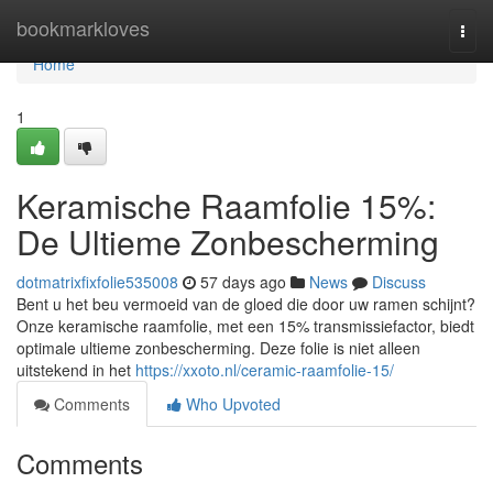
Home
bookmarkloves
Togg
navi
Home
1
Keramische Raamfolie 15%:
De Ultieme Zonbescherming
dotmatrixfixfolie535008
57 days ago
News
Discuss
Bent u het beu vermoeid van de gloed die door uw ramen schijnt?
Onze keramische raamfolie, met een 15% transmissiefactor, biedt
optimale ultieme zonbescherming. Deze folie is niet alleen
uitstekend in het
https://xxoto.nl/ceramic-raamfolie-15/
Comments
Who Upvoted
Comments