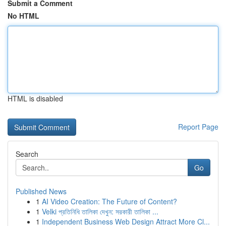
Submit a Comment
No HTML
HTML is disabled
Report Page
Search
Go
Published News
1
AI Video Creation: The Future of Content?
1
Velki প্রতিনিধি তালিকা দেখুন: সরকারী তালিকা ...
1
Independent Business Web Design Attract More Cl...