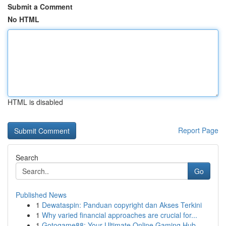
Submit a Comment
No HTML
HTML is disabled
Report Page
Search
Go
Published News
1
Dewataspin: Panduan copyright dan Akses Terkini
1
Why varied financial approaches are crucial for...
1
Gotogame88: Your Ultimate Online Gaming Hub