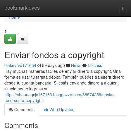
Home
bookmarkloves
Togg
navi
Home
1
Enviar fondos a copyright
blakevrvo171054
59 days ago
News
Discuss
Hay muchas maneras fáciles de enviar dinero a copyright. Una
forma es usar tu tarjeta débito. También puedes transferir dinero
desde tu cuenta bancaria. Si estás enviando dinero a alguien,
simplemente ingresa su
https://shaunaqcjc167163.bloggazzo.com/38574258/enviar-
recursos-a-copyright
Comments
Who Upvoted
Comments