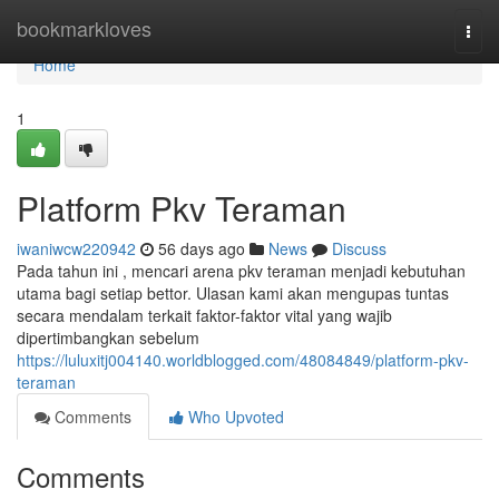
Home
bookmarkloves
Togg
navi
Home
1
Platform Pkv Teraman
iwaniwcw220942
56 days ago
News
Discuss
Pada tahun ini , mencari arena pkv teraman menjadi kebutuhan
utama bagi setiap bettor. Ulasan kami akan mengupas tuntas
secara mendalam terkait faktor-faktor vital yang wajib
dipertimbangkan sebelum
https://luluxitj004140.worldblogged.com/48084849/platform-pkv-
teraman
Comments
Who Upvoted
Comments