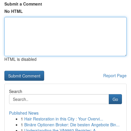
Submit a Comment
No HTML
HTML is disabled
Report Page
Search
Go
Published News
1
Hair Restoration in this City : Your Overvi...
1
Binäre Optionen Broker: Die besten Angebote Bin...
1
Understanding the VA9993 Register: A