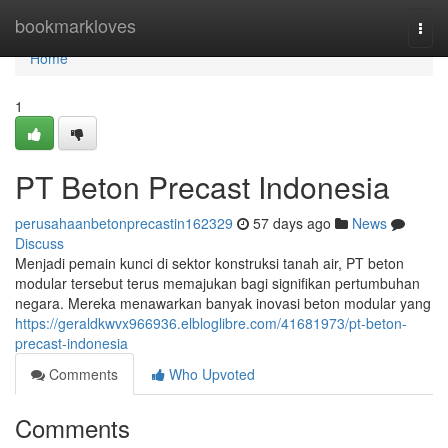
Home
bookmarkloves
Togg
navi
Home
1
PT Beton Precast Indonesia
perusahaanbetonprecastin162329
57 days ago
News
Discuss
Menjadi pemain kunci di sektor konstruksi tanah air, PT beton
modular tersebut terus memajukan bagi signifikan pertumbuhan
negara. Mereka menawarkan banyak inovasi beton modular yang
https://geraldkwvx966936.elbloglibre.com/41681973/pt-beton-
precast-indonesia
Comments
Who Upvoted
Comments