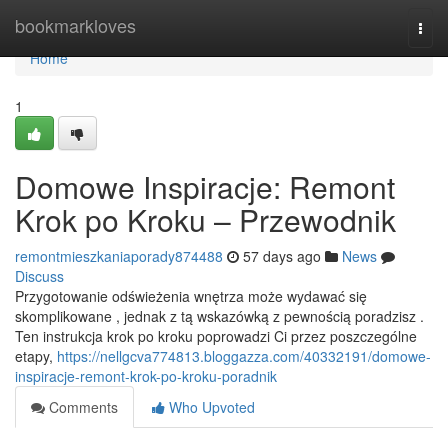
Home
bookmarkloves
Togg
navi
Home
1
Domowe Inspiracje: Remont
Krok po Kroku – Przewodnik
remontmieszkaniaporady874488
57 days ago
News
Discuss
Przygotowanie odświeżenia wnętrza może wydawać się
skomplikowane , jednak z tą wskazówką z pewnością poradzisz .
Ten instrukcja krok po kroku poprowadzi Ci przez poszczególne
etapy,
https://nellgcva774813.bloggazza.com/40332191/domowe-
inspiracje-remont-krok-po-kroku-poradnik
Comments
Who Upvoted