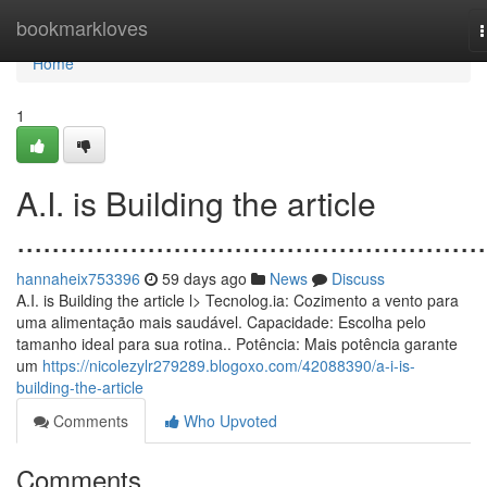
Home
bookmarkloves
n
Home
1
A.I. is Building the article
......................................................
hannaheix753396
59 days ago
News
Discuss
A.I. is Building the article l> Tecnolog.ia: Cozimento a vento para
uma alimentação mais saudável. Capacidade: Escolha pelo
tamanho ideal para sua rotina.. Potência: Mais potência garante
um
https://nicolezylr279289.blogoxo.com/42088390/a-i-is-
building-the-article
Comments
Who Upvoted
Comments